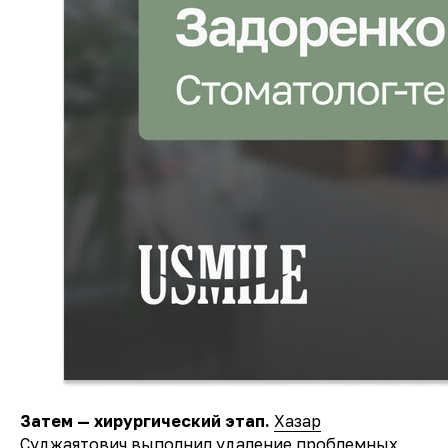
Затем — хирургический этап.
Хазар
Суджаятович
выполнил удаление проблемных