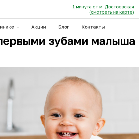
1 минута от м. Достоевская
(
смотреть на карте
)
линике
Акции
Блог
Контакты
 первыми зубами малыша