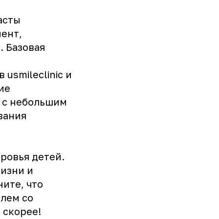
асты
нент,
 Базовая
usmileclinic и
ие
 с небольшим
вания
ровья детей.
жизни и
ните, что
лем со
 скорее!