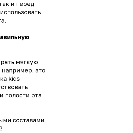
так и перед
 использовать
а.
равильную
ирать мягкую
 например, это
ка kids
тствовать
и полости рта
ными составами
?