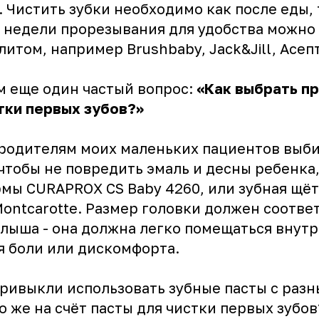
. Чистить зубки необходимо как после еды, 
е недели прорезывания для удобства можно
литом, например Brushbaby, Jack&Jill, Асепт
м еще один частый вопрос:
«Как выбрать п
тки первых зубов?»
родителям моих маленьких пациентов выб
чтобы не повредить эмаль и десны ребенка,
мы CURAPROX CS Baby 4260, или зубная щёт
Montcarotte. Размер головки должен соотве
лыша - она должна легко помещаться внутр
я боли или дискомфорта.
привыкли использовать зубные пасты с раз
то же на счёт пасты для чистки первых зубов