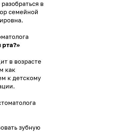
 разобраться в
тор семейной
ировна.
оматолога
 рта?»
ит в возрасте
м как
ем к детскому
ации.
стоматолога
зовать зубную