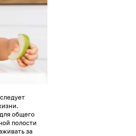
 следует
жизни.
 для общего
ной полости
аживать за