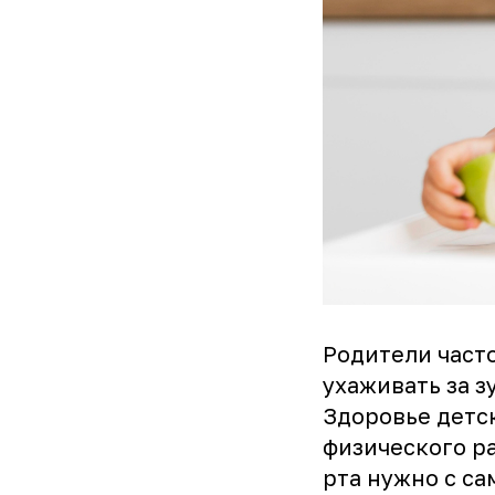
Родители часто
ухаживать за з
Здоровье детск
физического р
рта нужно с са