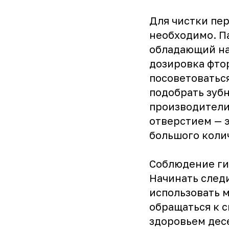
Для чистки пер
необходимо. П
обладающий на
дозировка фтор
посоветоваться
подобрать зуб
производители
отверстием — 
большого коли
Соблюдение ги
Начинать следи
использовать м
обращаться к 
здоровьем дес