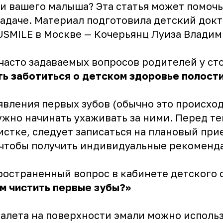
и вашего малыша? Эта статья может помочь
задаче. Материал подготовила детский док
USMILE в Москве — Кочерьянц Луиза Владим
часто задаваемых вопросов родителей у ст
ть заботиться о детском здоровье полости
явления первых зубов (обычно это происход
ужно начинать ухаживать за ними. Перед те
истке, следует записаться на плановый при
 чтобы получить индивидуальные рекоменд
ространенный вопрос в кабинете детского 
м чистить первые зубы?»
налета на поверхности эмали можно исполь