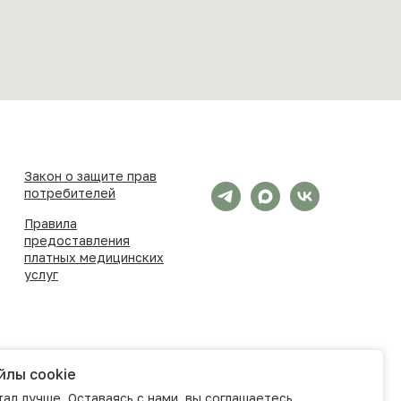
Закон о защите прав
потребителей
Правила
предоставления
платных медицинских
услуг
йлы cookie
ал лучше. Оставаясь с нами, вы соглашаетесь