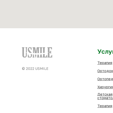
Услу
Терапия
© 2022 USMILE
Ортодон
Ортопед
Хирурги
Детская
стомато
Терапия