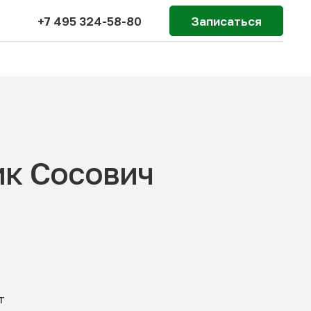
+7 495 324-58-80
Записаться
ик Сосович
т