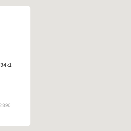
 34к1
2 896