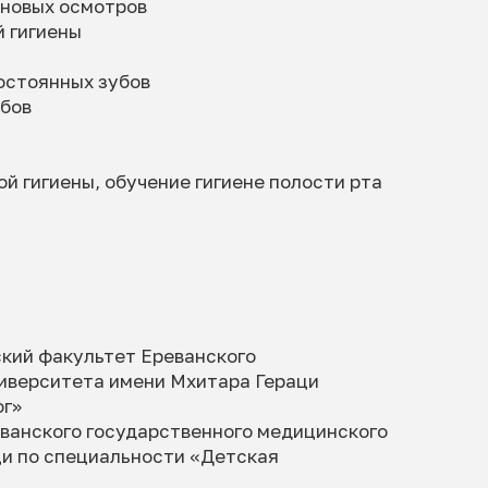
ановых осмотров
 гигиены
остоянных зубов
убов
й гигиены, обучение гигиене полости рта
ский факультет Ереванского
иверситета имени Мхитара Гераци
ог»
ванского государственного медицинского
и по специальности «Детская