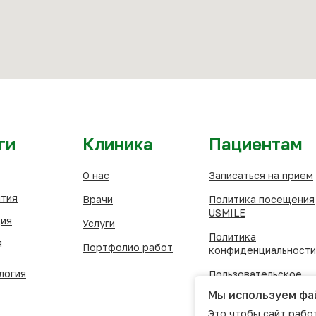
ги
Клиника
Пациентам
О нас
Записаться на прием
тия
Врачи
Политика посещения
USMILE
ия
Услуги
Политика
я
Портфолио работ
конфиденциальности
логия
Пользовательское
соглашение
Мы используем фа
Согласие
Это чтобы сайт работ