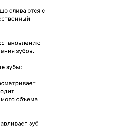
шо сливаются с
тественный
осстановлению
ения зубов.
е зубы:
 осматривает
водит
имого объема
авливает зуб