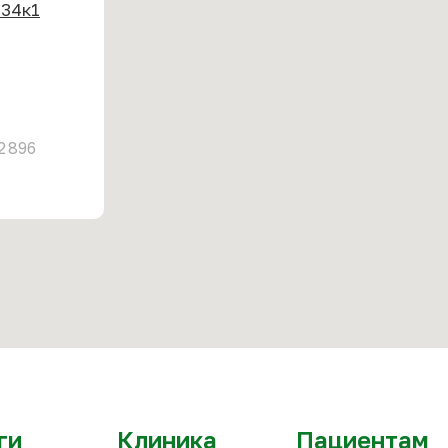
 34к1
2 896
ги
Клиника
Пациентам