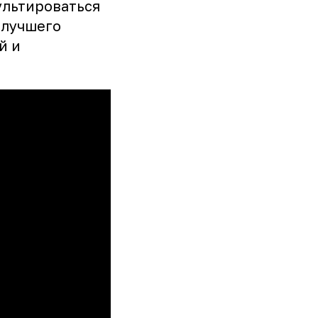
ультироваться
илучшего
й и