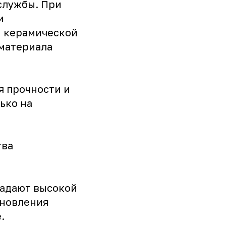
службы. При
и
бы керамической
 материала
я прочности и
ько на
тва
ладают высокой
ановления
.