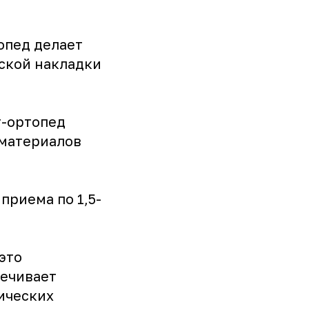
опед делает
ской накладки
г-ортопед
 материалов
приема по 1,5-
это
печивает
ических