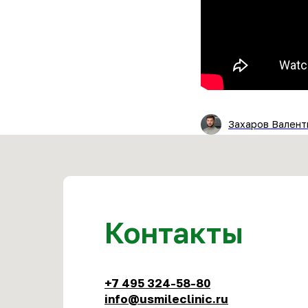
Захаров Валент
Контакты
+7 495 324-58-80
info@usmileclinic.ru