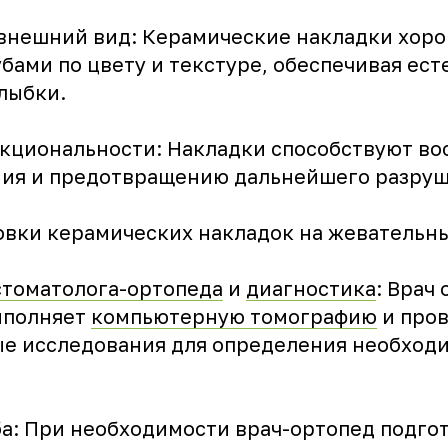
внешний вид: Керамические накладки хоро
бами по цвету и текстуре, обеспечивая ес
лыбки.
кциональности: Накладки способствуют в
ия и предотвращению дальнейшего разруш
овки керамических накладок на жевательны
стоматолога-ортопеда
и
диагностика
: Врач
выполняет
компьютерную томографию
и про
е исследования для определения необход
ба: При необходимости врач-ортопед подгот