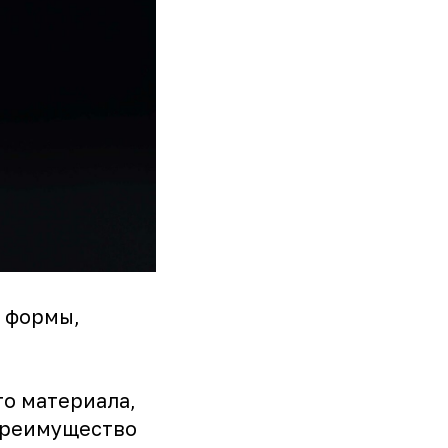
я формы,
го материала,
 преимущество